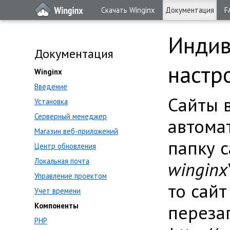
Скачать Winginx
Документация
F
Индив
Документация
настр
Winginx
Введение
Сайты 
Установка
Серверный менеджер
автомат
Магазин веб-приложений
папку с
Центр обновления
Локальная почта
winginx
Управление проектом
то сайт
Учет времени
Компоненты
перезап
PHP