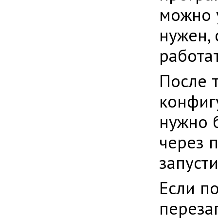
можно у
нужен, 
работа
После т
конфиг
нужно 
через 
запуст
Если п
перезап