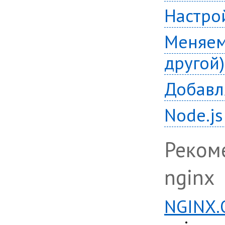
Настро
Меняем 
другой)
Добавл
Node.js
Реком
nginx
NGINX.