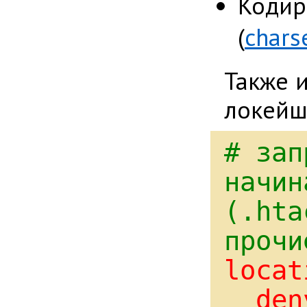
Кодир
(
chars
Также 
локейш
# зап
начин
(.hta
прочи
locat
den