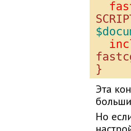
fas
$docu
inc
fastc
}
Эта ко
большин
Но есл
настро