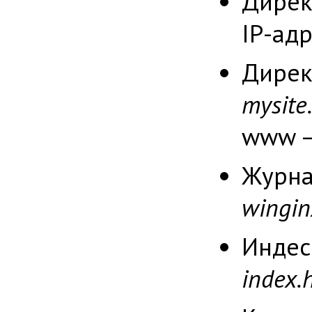
Дире
IP-ад
Дире
mysite.
www 
Журна
wingin
Индес
index.