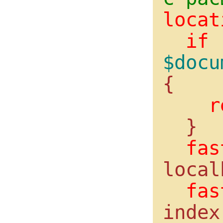
locat
if
$docu
{

r
  }

fas
local
fas
index