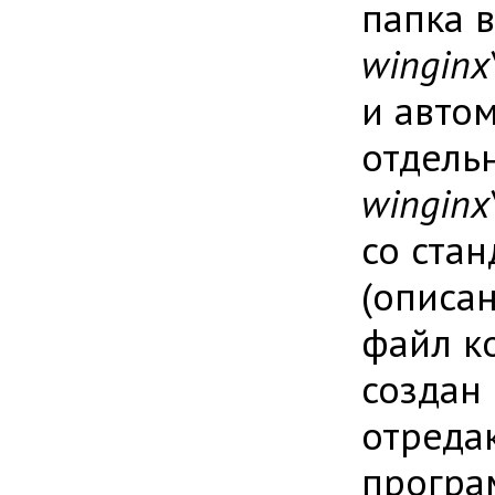
папка 
winginx
и авто
отдель
winginx\
со ста
(описан
файл к
создан 
отредак
програ