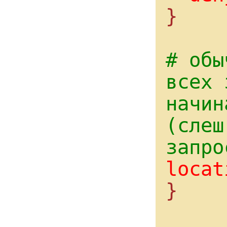
}

# обы
всех 
начин
(слеш
запро
locat
}
