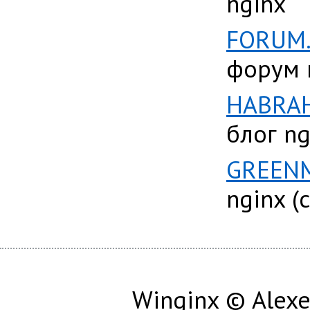
nginx
FORUM.
форум 
HABRA
блог ng
GREENM
nginx (
Winginx © Alexe