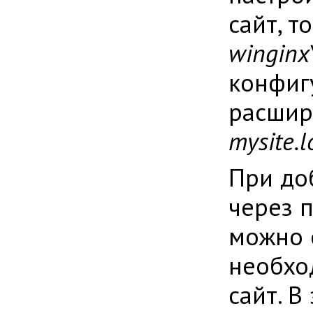
сайт, т
winginx
конфиг
расши
mysite.l
При до
через 
можно 
необхо
сайт. В