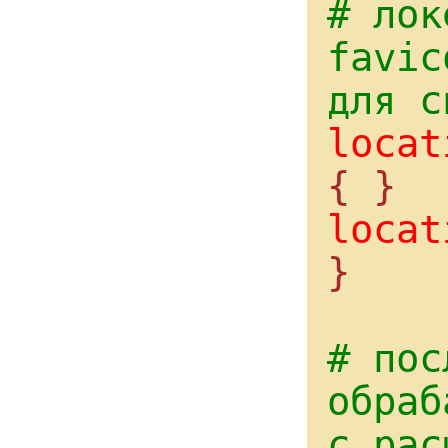
# лок
favic
для с
locat
locat
}

# пос
обраб
с рас