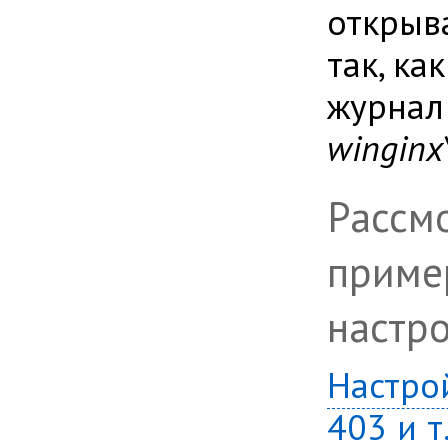
открыв
так, ка
журнал
winginx\
Рассм
приме
настр
Настро
403 и т