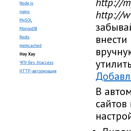
http://m
Node.js
http://w
nginx
MySQL
забыва
MongoDB
внести
Redis
memcached
вручну
Ноу Хау
утилиты
ЧПУ без .htaccess
HTTP-авторизация
Добавл
В авто
сайтов
настро